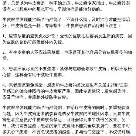
楚，总是以为牛皮癣是一种不治之症，牛皮癣专家指出，牛皮癣其实
没有人们想象中的那么可怕，早期治疗是能治好病的。
牛皮癣早发现能治吗？当然能了，不管什么病，及时治疗才能把病治
好，牛皮癣也是一样，专家指出，牛皮癣患者在治疗时应注意：
1、应该尽量的避免免收外伤：受伤的皮肤往往容易发生新的病变。因
为皮肤的创伤可能促使体内失控。
2、有牛皮癣的人不应该采草莓，也应避开其他容易导致皮肤受伤的物
质。
3、患者应该尽量的不要焦虑：紧张与焦虑会导致牛皮癣，所以应放松
心情，这样会有助于减轻牛皮癣。
4、患者应该避免感染：感染和牛皮癣的首次发生有关虽未得到证实，
但感染的确会使既有的牛皮癣更严重。因此专家建议，发生感染时，
应及早治疗，并应格外提防牛皮癣。
牛皮癣早发现能治吗？当然能啊，在治疗牛皮癣的同时，要重视饮食
问题，因为牛皮癣患者的饮食是诱发牛皮癣的关键性因素，只要牛皮
癣患者注意做好牛皮癣饮食禁忌，可能会得到事半功倍的效果。另
外，我们需要提醒，患者的家牛皮癣能不能完全康复属们，要在平时
多关心下患者，不要忽视患者的感觉，多与他们交流下，不仅仅对病